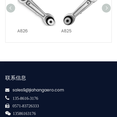
A826
A825
T045
联系信息
sales9@jiahangaero.com


135-8616-3176

0571-83726333

13586163176