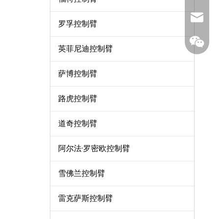
sales7
罗孚控制臂
英菲尼迪控制臂
萨博控制臂
路虎控制臂
道奇控制臂
阿尔法·罗密欧控制臂
雪佛兰控制臂
雷克萨斯控制臂