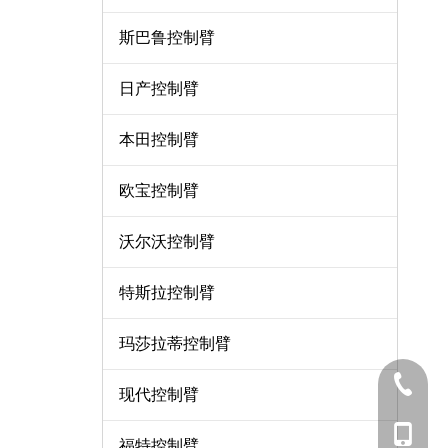
斯巴鲁控制臂
日产控制臂
本田控制臂
欧宝控制臂
沃尔沃控制臂
特斯拉控制臂
玛莎拉蒂控制臂
0571-8
现代控制臂
137-06
福特控制臂