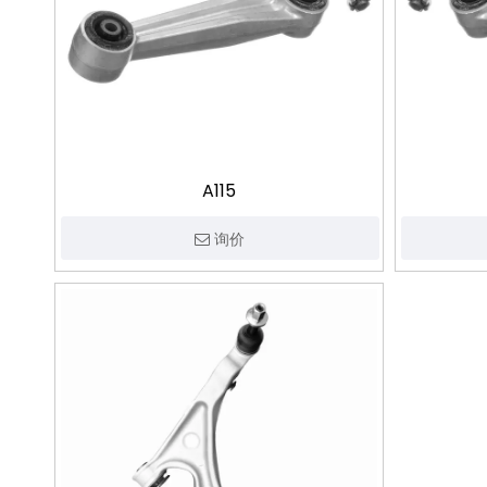
A115
询价