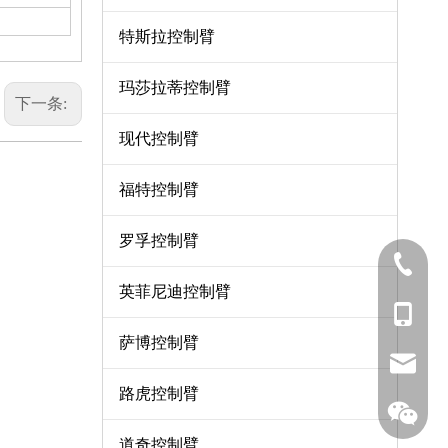
特斯拉控制臂
玛莎拉蒂控制臂
下一条:
现代控制臂
福特控制臂
罗孚控制臂
0571-8
英菲尼迪控制臂
137-06
萨博控制臂
sales7
路虎控制臂
道奇控制臂