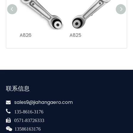
A826
A825
T045
联系信息
sales9@jiahangaero.com


135-8616-3176

0571-83726333

13586163176