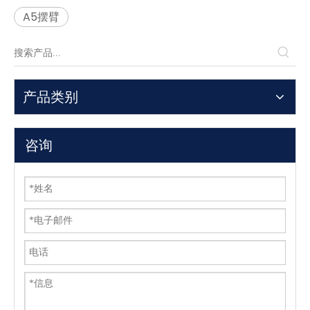
A5摆臂
产品类别
咨询