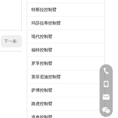
特斯拉控制臂
玛莎拉蒂控制臂
现代控制臂
下一条:
福特控制臂
罗孚控制臂
0571-8
英菲尼迪控制臂
137-06
萨博控制臂
sales7
路虎控制臂
道奇控制臂