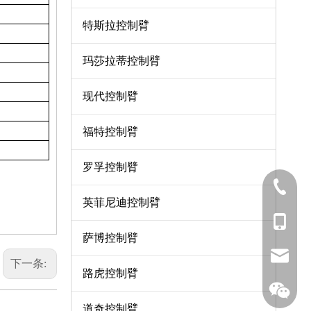
特斯拉控制臂
玛莎拉蒂控制臂
现代控制臂
福特控制臂
罗孚控制臂
0571-8
英菲尼迪控制臂
137-06
萨博控制臂
sales7
下一条:
路虎控制臂
道奇控制臂