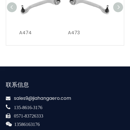
A474
A473
A370
联系信息
sales9@jiahangaero.com


135-8616-3176

0571-83726333

13586163176