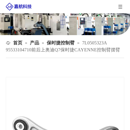
首页
产品
保时捷控制臂
»
»
»
7L0505323A
95533104710前后上奥迪Q7保时捷CAYENNE控制臂摆臂