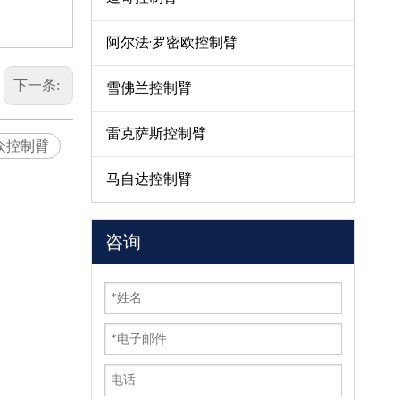
阿尔法·罗密欧控制臂
下一条:
雪佛兰控制臂
雷克萨斯控制臂
众控制臂
马自达控制臂
咨询