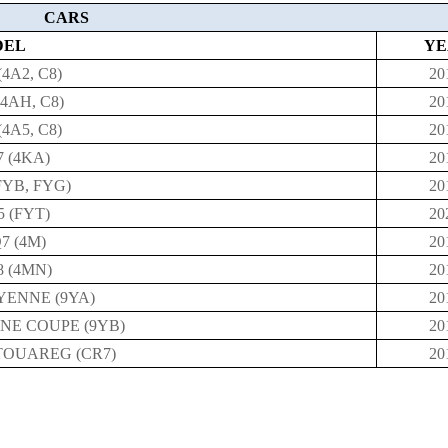
CARS
DEL
YE
4A2, C8)
20
4AH, C8)
20
4A5, C8)
20
 (4KA)
20
FYB, FYG)
20
 (FYT)
20
7 (4M)
20
 (4MN)
20
ENNE (9YA)
20
E COUPE (9YB)
20
OUAREG (CR7)
20