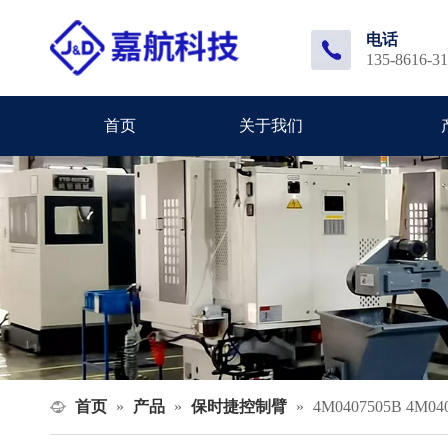
电话
135-8616-3
首页
关于我们
首页
产品
保时捷控制臂
»
»
»
4M0407505B 4M