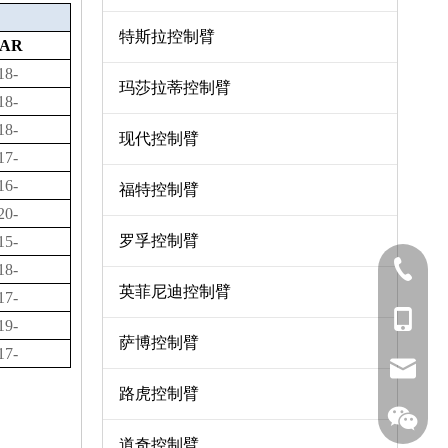
特斯拉控制臂
AR
18-
玛莎拉蒂控制臂
18-
18-
现代控制臂
17-
16-
福特控制臂
20-
罗孚控制臂
15-
0571-8
18-
英菲尼迪控制臂
17-
137-06
19-
萨博控制臂
17-
sales7
路虎控制臂
道奇控制臂