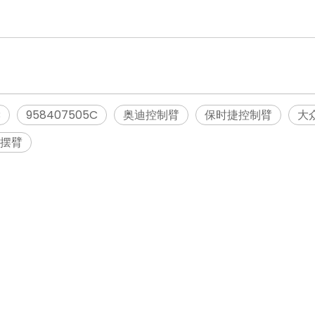
B
958407505C
奥迪控制臂
保时捷控制臂
大
e摆臂