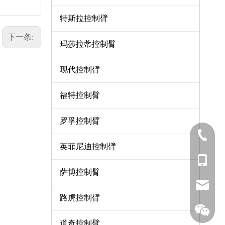
特斯拉控制臂
下一条:
玛莎拉蒂控制臂
现代控制臂
福特控制臂
罗孚控制臂
0571-8
英菲尼迪控制臂
137-06
萨博控制臂
sales7
路虎控制臂
道奇控制臂