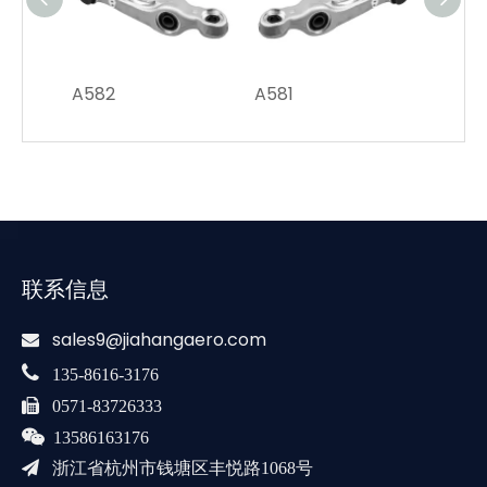
A582
A581
A284
联系信息
sales9@jiahangaero.com


135-8616-3176

0571-83726333

13586163176

浙江省杭州市钱塘区丰悦路1068号