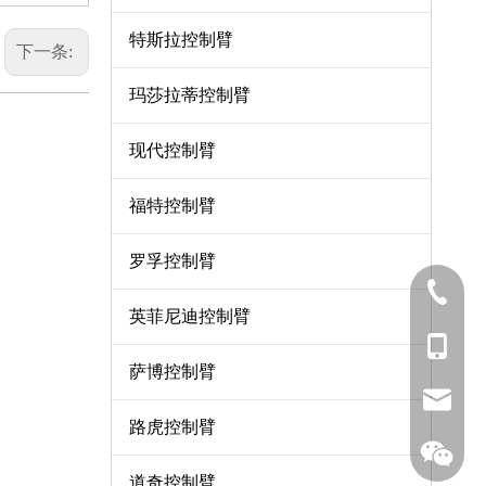
特斯拉控制臂
下一条:
玛莎拉蒂控制臂
现代控制臂
福特控制臂
罗孚控制臂
0571-8
英菲尼迪控制臂
137-06
萨博控制臂
sales7
路虎控制臂
道奇控制臂