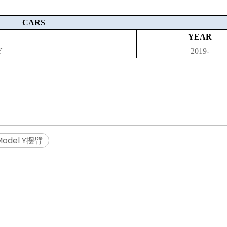
CARS
YEAR
Y
2019-
Model Y摆臂