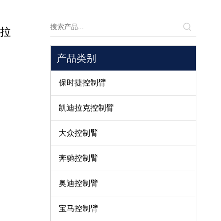
斯拉
产品类别
保时捷控制臂
凯迪拉克控制臂
大众控制臂
奔驰控制臂
奥迪控制臂
宝马控制臂