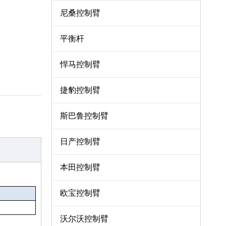
尼桑控制臂
平衡杆
悍马控制臂
捷豹控制臂
斯巴鲁控制臂
日产控制臂
本田控制臂
欧宝控制臂
沃尔沃控制臂