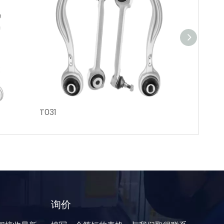
T031
T037
询价