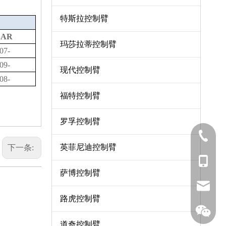
特斯拉控制臂
EAR
玛莎拉蒂控制臂
07-
09-
现代控制臂
08-
福特控制臂
罗孚控制臂
0571-8
英菲尼迪控制臂
下一条:
137-06
萨博控制臂
sales7
路虎控制臂
道奇控制臂