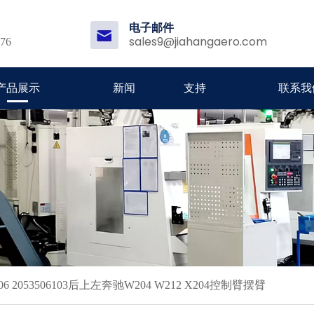
电子邮件
sales9@jiahangaero.com
176
产品展示
新闻
支持
联系我
501506 2053506103后上左奔驰W204 W212 X204控制臂摆臂