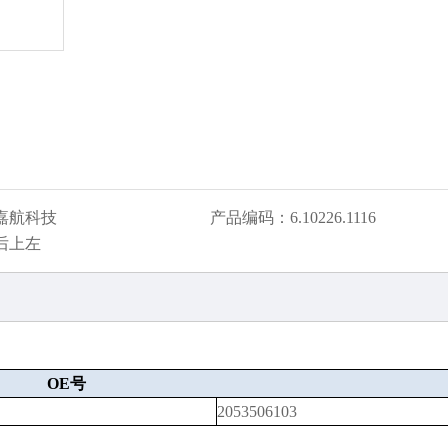
嘉航科技
产品编码：
6.10226.1116
后上左
OE号
2053506103