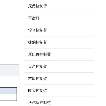
尼桑控制臂
平衡杆
悍马控制臂
捷豹控制臂
斯巴鲁控制臂
日产控制臂
本田控制臂
欧宝控制臂
沃尔沃控制臂