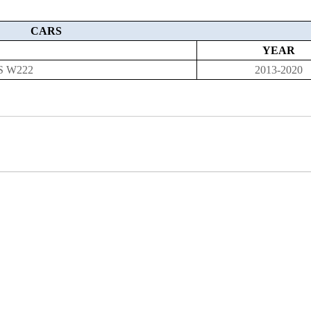
CARS
YEAR
S W222
2013-2020