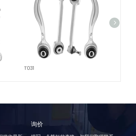
T031
T037
询价