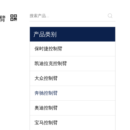
摆臂
产品类别
保时捷控制臂
凯迪拉克控制臂
大众控制臂
奔驰控制臂
奥迪控制臂
宝马控制臂