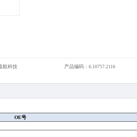
嘉航科技
产品编码：
6.10757.2116
OE号