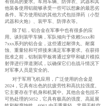
有很高的要求。军用车辆、防弹衣、武器和其
他装备使用铝能够承受一些可以想象的最恶劣
条件。军方使用铝的其他方式包括弹药（小型
武器和火炮）、装甲车、防弹衣等。
除了铝，铝合金在军事中也有很多的应
用。谈到装甲车辆，
军队
倾向于依赖
5xxx
和
7xxx
系列的
铝
合金，这些通过耐弹丸、耐腐
蚀、重量轻和可焊接来满足军事要求。在获得
批准之前，铝制装甲板将通过穿甲和破片模拟
射弹进行弹道测试，以确保它们在战斗情况下
对军事人员是安全的。
对于军用飞机应用，广泛使用的合金是
2024，它具有出色的抗疲劳性和高抗拉强度。
它主要存在于机身和机翼中。其他合金包括不
可热处理的5052，它具有极高的强度、高延展
性和耐腐蚀性。6061 由于重量轻，常用于航空