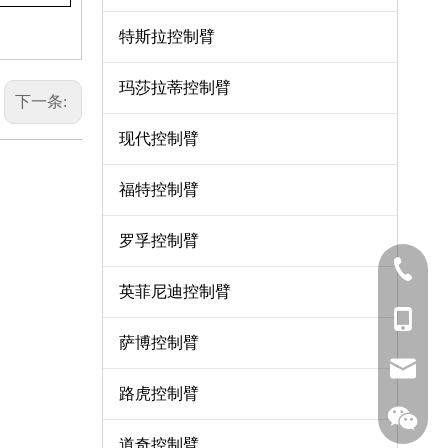
特斯拉控制臂
玛莎拉蒂控制臂
下一条:
现代控制臂
福特控制臂
罗孚控制臂
0571-8
英菲尼迪控制臂
137-06
萨博控制臂
sales7
路虎控制臂
道奇控制臂