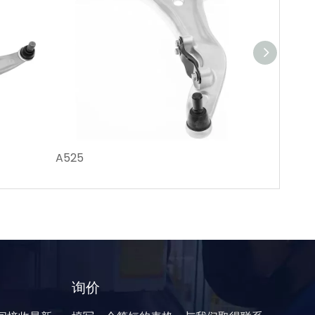
A525
A524
询价