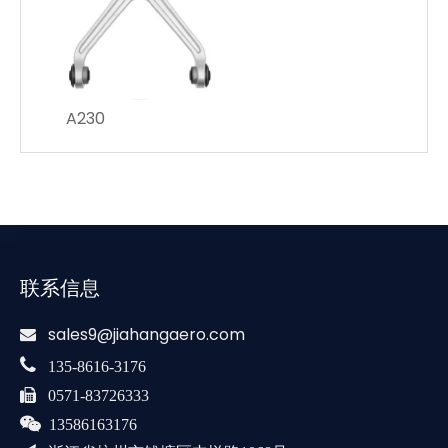
A230
联系信息
sales9@jiahangaero.com


135-8616-3176

0571-83726333

13586163176